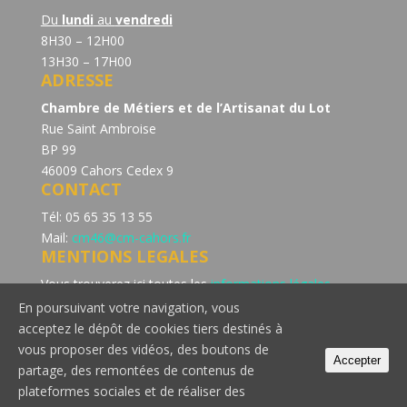
Du
lundi
au
vendredi
8H30 – 12H00
13H30 – 17H00
ADRESSE
Chambre de Métiers et de l’Artisanat du Lot
Rue Saint Ambroise
BP 99
46009 Cahors Cedex 9
CONTACT
Tél: 05 65 35 13 55
Mail:
cm46@cm-cahors.fr
MENTIONS LEGALES
Vous trouverez ici toutes les
informations légales
concernant la politique de confidentialité du site de la
En poursuivant votre navigation, vous
Chambre de Métiers et de l’Artisanat du Lot.
acceptez le dépôt de cookies tiers destinés à
Consultez notre page dédiée à la
politique de cookie
vous proposer des vidéos, des boutons de
Accepter
partage, des remontées de contenus de
plateformes sociales et de réaliser des