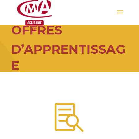
Skip
APPRENTISSAGE
to
content
OFFRES
D’APPRENTISSAG
E
