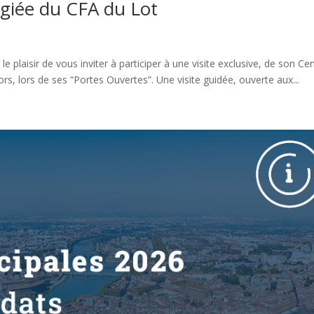
égiée du CFA du Lot
e plaisir de vous inviter à participer à une visite exclusive, de son Ce
, lors de ses “Portes Ouvertes”. Une visite guidée, ouverte aux...