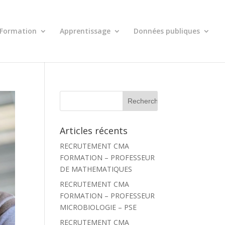
Formation
Apprentissage
Données publiques
R
e
c
h
Articles récents
e
r
RECRUTEMENT CMA
c
h
FORMATION – PROFESSEUR
e
DE MATHEMATIQUES
r
RECRUTEMENT CMA
:
FORMATION – PROFESSEUR
MICROBIOLOGIE – PSE
RECRUTEMENT CMA