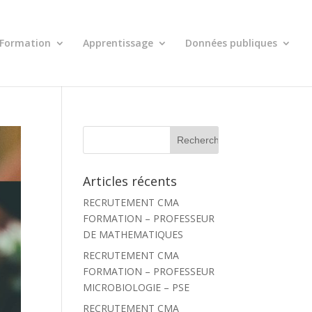
Formation
Apprentissage
Données publiques
R
e
c
h
Articles récents
e
r
RECRUTEMENT CMA
c
h
FORMATION – PROFESSEUR
e
DE MATHEMATIQUES
r
RECRUTEMENT CMA
:
FORMATION – PROFESSEUR
MICROBIOLOGIE – PSE
RECRUTEMENT CMA