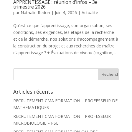
APPRENTISSAGE : réunion d’infos – 3e
trimestre 2026
par
Nathalie Redon
|
Juin 4, 2026
|
Actualité
Qu’est-ce que l’apprentissage, son organisation, ses
conditions, ses exigences, les étapes de la recherche
et de la démarche, nos solutions d’accompagnement à
la construction du projet et aux recherches de maître
d’apprentissage ? + Évaluations de niveau (cognition,...
R
e
c
h
Articles récents
e
r
RECRUTEMENT CMA FORMATION – PROFESSEUR DE
c
h
MATHEMATIQUES
e
r
RECRUTEMENT CMA FORMATION – PROFESSEUR
MICROBIOLOGIE – PSE
:
RECRUTEMENT CMA FORMATION CAHORS –