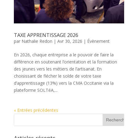
TAXE APPRENTISSAGE 2026
par
Nathalie Redon
|
Avr 30, 2026
|
Évènement
En 2026, chaque entreprise a le pouvoir de faire la
différence en soutenant l’orientation et la formation
des jeunes vers les métiers de l’artisanat. En
choisissant de flécher le solde de votre taxe
d’apprentissage (13%) vers la CMA Occitanie via la
plateforme SOLTéA,...
« Entrées précédentes
R
e
c
h
Articles récents
e