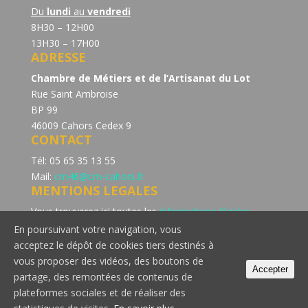
Du
lundi
au
vendredi
8H30 – 12H00
13H30 – 17H00
ADRESSE
Chambre de Métiers et de l’Artisanat du Lot
Rue Saint Ambroise
BP 99
46009 Cahors Cedex 9
CONTACT
Tél: 05 65 35 13 55
Mail:
cm46@cm-cahors.fr
MENTIONS LEGALES
Vous trouverez ici toutes les
informations légales
concernant la politique de confidentialité du site de la
En poursuivant votre navigation, vous
Chambre de Métiers et de l’Artisanat du Lot.
acceptez le dépôt de cookies tiers destinés à
Consultez notre page dédiée à la
politique de cookie
vous proposer des vidéos, des boutons de
Accepter
partage, des remontées de contenus de
plateformes sociales et de réaliser des
© 2018 Chambre de Métiers et de l'Artisanat du Lot