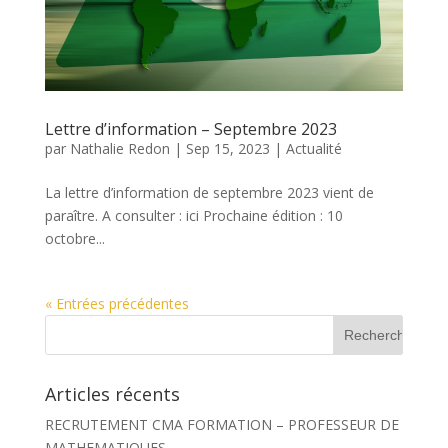
Lettre d’information – Septembre 2023
par
Nathalie Redon
|
Sep 15, 2023
|
Actualité
La lettre d’information de septembre 2023 vient de
paraître. A consulter : ici Prochaine édition : 10
octobre...
« Entrées précédentes
R
e
c
h
Articles récents
e
r
RECRUTEMENT CMA FORMATION – PROFESSEUR DE
c
h
MATHEMATIQUES