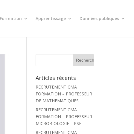
Formation
Apprentissage
Données publiques
R
e
c
h
Articles récents
e
r
RECRUTEMENT CMA
c
h
FORMATION – PROFESSEUR
e
DE MATHEMATIQUES
r
RECRUTEMENT CMA
:
FORMATION – PROFESSEUR
MICROBIOLOGIE – PSE
RECRUTEMENT CMA