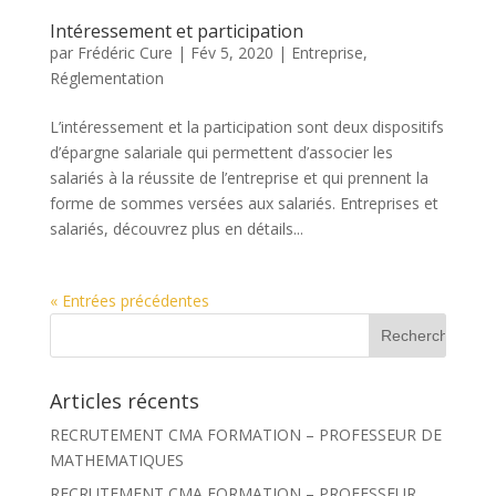
Intéressement et participation
par
Frédéric Cure
|
Fév 5, 2020
|
Entreprise
,
Réglementation
L’intéressement et la participation sont deux dispositifs
d’épargne salariale qui permettent d’associer les
salariés à la réussite de l’entreprise et qui prennent la
forme de sommes versées aux salariés. Entreprises et
salariés, découvrez plus en détails...
« Entrées précédentes
R
e
c
h
Articles récents
e
r
RECRUTEMENT CMA FORMATION – PROFESSEUR DE
c
h
MATHEMATIQUES
e
r
RECRUTEMENT CMA FORMATION – PROFESSEUR