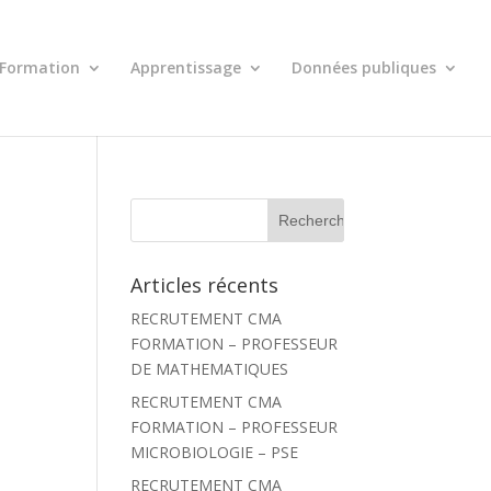
Formation
Apprentissage
Données publiques
R
e
c
h
Articles récents
e
r
RECRUTEMENT CMA
c
h
FORMATION – PROFESSEUR
e
DE MATHEMATIQUES
r
RECRUTEMENT CMA
:
FORMATION – PROFESSEUR
MICROBIOLOGIE – PSE
RECRUTEMENT CMA