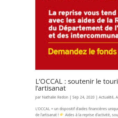
L’OCCAL : soutenir le tou
l’artisanat
par
Nathalie Redon
|
Sep 24, 2020
|
Actualité
,
A
L’OCCAL = un dispositif d’aides financières uniq
de l’artisanat !
Aides à la reprise d’activité, so