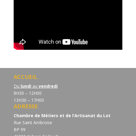
ACCUEIL
Du
lundi
au
vendredi
8H30 – 12H00
13H30 – 17H00
ADRESSE
Chambre de Métiers et de l’Artisanat du Lot
Rue Saint Ambroise
BP 99