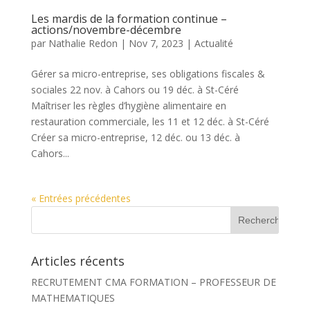
Les mardis de la formation continue –
actions/novembre-décembre
par
Nathalie Redon
|
Nov 7, 2023
|
Actualité
Gérer sa micro-entreprise, ses obligations fiscales &
sociales 22 nov. à Cahors ou 19 déc. à St-Céré
Maîtriser les règles d’hygiène alimentaire en
restauration commerciale, les 11 et 12 déc. à St-Céré
Créer sa micro-entreprise, 12 déc. ou 13 déc. à
Cahors...
« Entrées précédentes
R
e
c
h
Articles récents
e
r
RECRUTEMENT CMA FORMATION – PROFESSEUR DE
c
h
MATHEMATIQUES
e