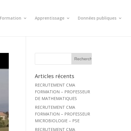
Formation
Apprentissage
Données publiques
R
e
c
h
Articles récents
e
r
RECRUTEMENT CMA
c
h
FORMATION – PROFESSEUR
e
DE MATHEMATIQUES
r
RECRUTEMENT CMA
:
FORMATION – PROFESSEUR
MICROBIOLOGIE – PSE
RECRUTEMENT CMA