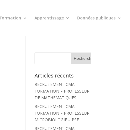
Formation
Apprentissage
Données publiques
R
e
c
h
Articles récents
e
r
RECRUTEMENT CMA
c
h
FORMATION – PROFESSEUR
e
DE MATHEMATIQUES
r
RECRUTEMENT CMA
:
FORMATION – PROFESSEUR
MICROBIOLOGIE – PSE
RECRUTEMENT CMA