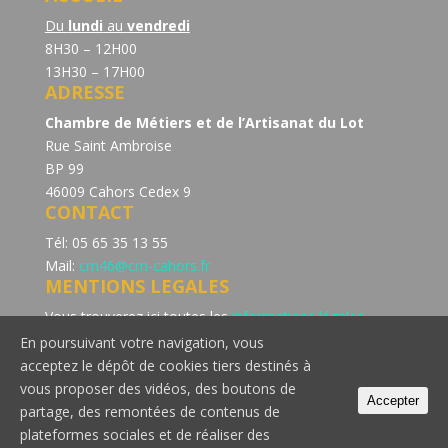
Du
lundi
au
vendredi
8H30 – 12H00
13H30 – 17H00
ADRESSE
Chambre de Métiers et de l’Artisanat du Lot
Rue Saint Ambroise
BP 99
46009 Cahors Cedex 9
CONTACT
Tél: 05 65 35 13 55
Mail:
cm46@cm-cahors.fr
MENTIONS LEGALES
Vous trouverez ici toutes les
informations légales
concernant la politique de confidentialité du site de la
En poursuivant votre navigation, vous
Chambre de Métiers et de l’Artisanat du Lot.
acceptez le dépôt de cookies tiers destinés à
Consultez notre page dédiée à la
politique de cookie
vous proposer des vidéos, des boutons de
Accepter
partage, des remontées de contenus de
plateformes sociales et de réaliser des