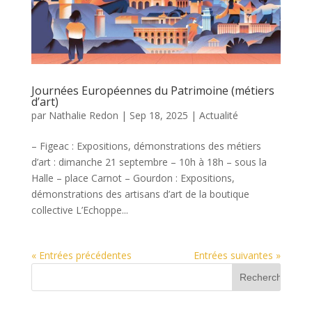
Journées Européennes du Patrimoine (métiers
d’art)
par
Nathalie Redon
|
Sep 18, 2025
|
Actualité
– Figeac : Expositions, démonstrations des métiers
d’art : dimanche 21 septembre – 10h à 18h – sous la
Halle – place Carnot – Gourdon : Expositions,
démonstrations des artisans d’art de la boutique
collective L’Echoppe...
« Entrées précédentes
Entrées suivantes »
R
e
c
h