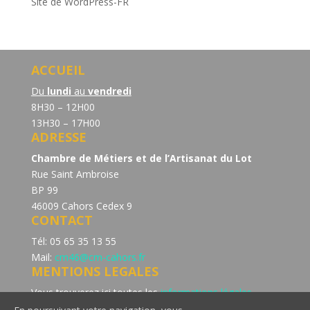
Site de WordPress-FR
ACCUEIL
Du
lundi
au
vendredi
8H30 – 12H00
13H30 – 17H00
ADRESSE
Chambre de Métiers et de l’Artisanat du Lot
Rue Saint Ambroise
BP 99
46009 Cahors Cedex 9
CONTACT
Tél: 05 65 35 13 55
Mail:
cm46@cm-cahors.fr
MENTIONS LEGALES
Vous trouverez ici toutes les
informations légales
concernant la politique de confidentialité du site de la