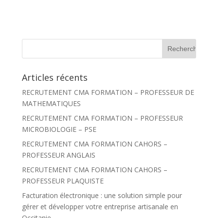
R
e
c
h
Articles récents
e
r
RECRUTEMENT CMA FORMATION – PROFESSEUR DE
c
h
MATHEMATIQUES
e
r
RECRUTEMENT CMA FORMATION – PROFESSEUR
MICROBIOLOGIE – PSE
:
RECRUTEMENT CMA FORMATION CAHORS –
PROFESSEUR ANGLAIS
RECRUTEMENT CMA FORMATION CAHORS –
PROFESSEUR PLAQUISTE
Facturation électronique : une solution simple pour
gérer et développer votre entreprise artisanale en
Occitanie