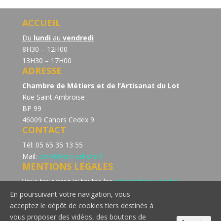
ACCUEIL
Du
lundi
au
vendredi
8H30 – 12H00
13H30 – 17H00
ADRESSE
Chambre de Métiers et de l’Artisanat du Lot
Rue Saint Ambroise
BP 99
46009 Cahors Cedex 9
CONTACT
Tél: 05 65 35 13 55
Mail:
cm46@cm-cahors.fr
MENTIONS LEGALES
Vous trouverez ici toutes les
informations légales
concernant la politique de confidentialité du site de la
En poursuivant votre navigation, vous
Chambre de Métiers et de l’Artisanat du Lot.
acceptez le dépôt de cookies tiers destinés à
Consultez notre page dédiée à la
politique de cookie
vous proposer des vidéos, des boutons de