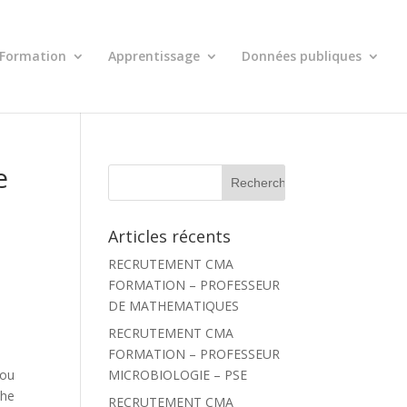
Formation
Apprentissage
Données publiques
e
R
e
c
h
Articles récents
e
r
RECRUTEMENT CMA
c
h
FORMATION – PROFESSEUR
e
DE MATHEMATIQUES
r
RECRUTEMENT CMA
:
FORMATION – PROFESSEUR
MICROBIOLOGIE – PSE
 ou
che
RECRUTEMENT CMA