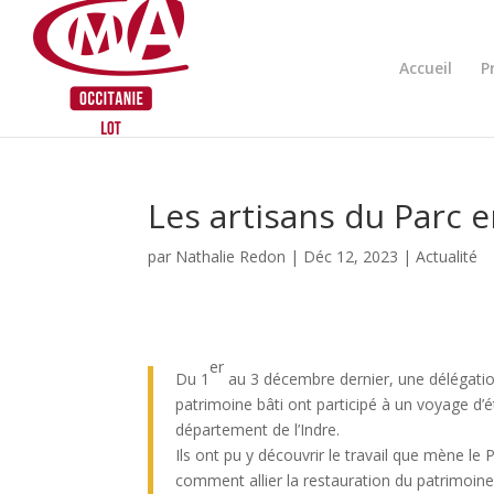
Skip
to
content
Accueil
P
Les artisans du Parc 
par
Nathalie Redon
|
Déc 12, 2023
|
Actualité
er
Du 1
au 3 décembre dernier, une délégation
patrimoine bâti ont participé à un voyage d’é
département de l’Indre.
Ils ont pu y découvrir le travail que mène l
comment allier la restauration du patrimoine 