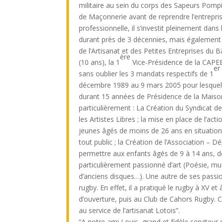
militaire au sein du corps des Sapeurs Pompie
de Maçonnerie avant de reprendre l’entreprise
professionnelle, il s’investit pleinement dan
durant près de 3 décennies, mais également
de l’Artisanat et des Petites Entreprises du 
ère
(10 ans), la 1
Vice-Présidence de la CAPEB 
er
sans oublier les 3 mandats respectifs de 1
décembre 1989 au 9 mars 2005 pour lesquels l
durant 15 années de Présidence de la Maison d
particulièrement : La Création du Syndicat de
les Artistes Libres ; la mise en place de l’ac
jeunes âgés de moins de 26 ans en situation 
tout public ; la Création de l’Association – 
permettre aux enfants âgés de 9 à 14 ans, d
particulièrement passionné d’art (Poésie, mu
d’anciens disques…). Une autre de ses passio
rugby. En effet, il a pratiqué le rugby à XV 
d’ouverture, puis au Club de Cahors Rugby. C
au service de l’artisanat Lotois”.
“A notre ami Louis, grand et fidèle serviteur 