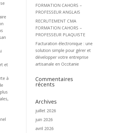
ise
FORMATION CAHORS –
PROFESSEUR ANGLAIS
aire
RECRUTEMENT CMA
on
FORMATION CAHORS –
ns
PROFESSEUR PLAQUISTE
isan
Facturation électronique : une
solution simple pour gérer et
i
développer votre entreprise
artisanale en Occitanie
rt et
Commentaires
rte à
récents
de
plus
ales,
Archives
e
juillet 2026
nnel
juin 2026
avril 2026