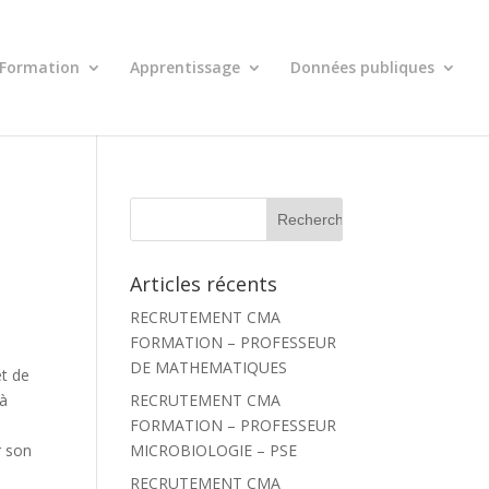
Formation
Apprentissage
Données publiques
R
e
c
h
Articles récents
e
r
RECRUTEMENT CMA
c
h
FORMATION – PROFESSEUR
e
DE MATHEMATIQUES
r
et de
RECRUTEMENT CMA
 à
:
FORMATION – PROFESSEUR
MICROBIOLOGIE – PSE
r son
RECRUTEMENT CMA