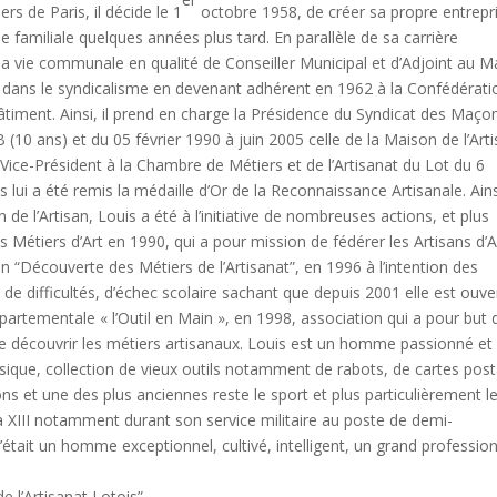
rs de Paris, il décide le 1
octobre 1958, de créer sa propre entrepr
 familiale quelques années plus tard. En parallèle de sa carrière
s la vie communale en qualité de Conseiller Municipal et d’Adjoint au M
 dans le syndicalisme en devenant adhérent en 1962 à la Confédérati
Bâtiment. Ainsi, il prend en charge la Présidence du Syndicat des Maço
(10 ans) et du 05 février 1990 à juin 2005 celle de la Maison de l’Art
Vice-Président à la Chambre de Métiers et de l’Artisanat du Lot du 6
ui a été remis la médaille d’Or de la Reconnaissance Artisanale. Ains
e l’Artisan, Louis a été à l’initiative de nombreuses actions, et plus
s Métiers d’Art en 1990, qui a pour mission de fédérer les Artisans d’A
tion “Découverte des Métiers de l’Artisanat”, en 1996 à l’intention des
de difficultés, d’échec scolaire sachant que depuis 2001 elle est ouve
Départementale « l’Outil en Main », en 1998, association qui a pour but 
e découvrir les métiers artisanaux. Louis est un homme passionné et 
sique, collection de vieux outils notamment de rabots, de cartes post
ns et une des plus anciennes reste le sport et plus particulièrement l
et à XIII notamment durant son service militaire au poste de demi-
’était un homme exceptionnel, cultivé, intelligent, un grand professio
de l’Artisanat Lotois”