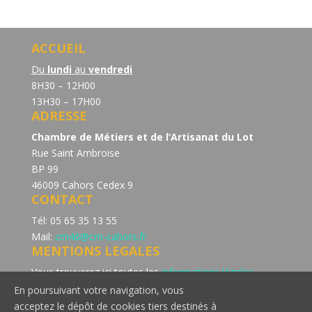
ACCUEIL
Du
lundi
au
vendredi
8H30 – 12H00
13H30 – 17H00
ADRESSE
Chambre de Métiers et de l’Artisanat du Lot
Rue Saint Ambroise
BP 99
46009 Cahors Cedex 9
CONTACT
Tél: 05 65 35 13 55
Mail:
cm46@cm-cahors.fr
MENTIONS LEGALES
Vous trouverez ici toutes les
informations légales
concernant la politique de confidentialité du site de la
En poursuivant votre navigation, vous
Chambre de Métiers et de l’Artisanat du Lot.
acceptez le dépôt de cookies tiers destinés à