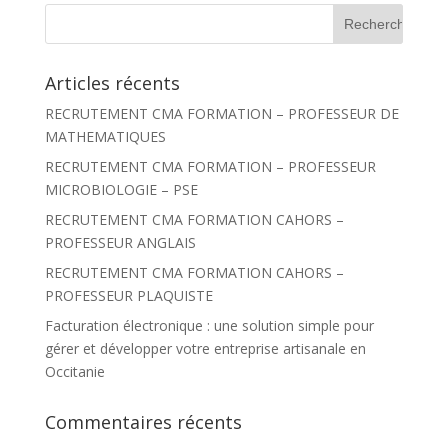
R
e
c
h
Articles récents
e
r
RECRUTEMENT CMA FORMATION – PROFESSEUR DE
c
h
MATHEMATIQUES
e
r
RECRUTEMENT CMA FORMATION – PROFESSEUR
MICROBIOLOGIE – PSE
:
RECRUTEMENT CMA FORMATION CAHORS –
PROFESSEUR ANGLAIS
RECRUTEMENT CMA FORMATION CAHORS –
PROFESSEUR PLAQUISTE
Facturation électronique : une solution simple pour
gérer et développer votre entreprise artisanale en
Occitanie
Commentaires récents