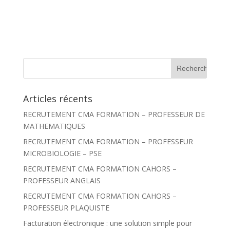
R
e
c
h
Articles récents
e
r
RECRUTEMENT CMA FORMATION – PROFESSEUR DE
c
h
MATHEMATIQUES
e
r
RECRUTEMENT CMA FORMATION – PROFESSEUR
MICROBIOLOGIE – PSE
:
RECRUTEMENT CMA FORMATION CAHORS –
PROFESSEUR ANGLAIS
RECRUTEMENT CMA FORMATION CAHORS –
PROFESSEUR PLAQUISTE
Facturation électronique : une solution simple pour