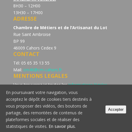
8H30 – 12H00
13H30 – 17H00
ADRESSE
Chambre de Métiers et de l’Artisanat du Lot
Rue Saint Ambroise
BP 99
46009 Cahors Cedex 9
CONTACT
Tél: 05 65 35 13 55
Mail:
cm46@cm-cahors.fr
MENTIONS LEGALES
Vous trouverez ici toutes les
informations légales
concernant la politique de confidentialité du site de la
En poursuivant votre navigation, vous
Chambre de Métiers et de l’Artisanat du Lot.
acceptez le dépôt de cookies tiers destinés à
Consultez notre page dédiée à la
politique de cookie
vous proposer des vidéos, des boutons de
Accepter
partage, des remontées de contenus de
plateformes sociales et de réaliser des
statistiques de visites.
En savoir plus.
© 2018 Chambre de Métiers et de l'Artisanat du Lot