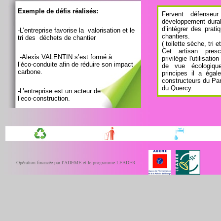
Exemple
de
défis réalisés:
Fervent défenseu
développement dura
d’intégrer des prat
-L’entreprise favorise la valorisation et le
chantiers.
tri des déchets de chantier
( toilette sèche, tri 
Cet artisan prescr
-Alexis VALENTIN s’est formé à
privilégie l'utilisat
l’éco-conduite afin de réduire son impact
de vue écologiqu
carbone.
principes il a égal
constructeurs du Par
du Quercy.
-
L’entreprise est un acteur de
l’eco-construction.
Opération financée par l'ADEME et le programme LEADER