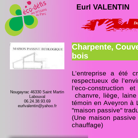
Eurl VALENTIN
Devenez consom’acteur 
Charpente, Couve
bois
L’entreprise a été 
respectueux de l’envi
l’eco-construction e
Nougayrac 46330 Saint Martin
chanvre, liège, lain
Labouval
06.24.38.93.69
témoin en Aveyron à L
eurlvalentin@yahoo.fr
"maison passive" tradui
(Une maison passive
chauffage)